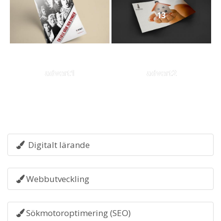
11
13
advert1
advert2
Digitalt lärande
Webbutveckling
Sökmotoroptimering (SEO)